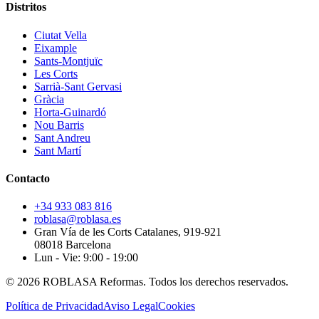
Distritos
Ciutat Vella
Eixample
Sants-Montjuïc
Les Corts
Sarrià-Sant Gervasi
Gràcia
Horta-Guinardó
Nou Barris
Sant Andreu
Sant Martí
Contacto
+34 933 083 816
roblasa@roblasa.es
Gran Vía de les Corts Catalanes, 919-921
08018 Barcelona
Lun - Vie: 9:00 - 19:00
© 2026 ROBLASA Reformas. Todos los derechos reservados.
Política de Privacidad
Aviso Legal
Cookies