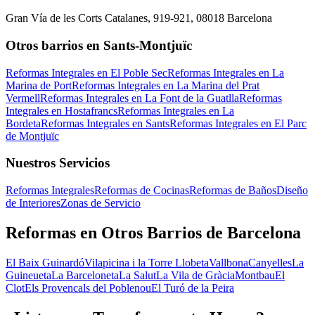
Gran Vía de les Corts Catalanes, 919-921, 08018 Barcelona
Otros barrios en Sants-Montjuïc
Reformas Integrales en El Poble Sec
Reformas Integrales en La
Marina de Port
Reformas Integrales en La Marina del Prat
Vermell
Reformas Integrales en La Font de la Guatlla
Reformas
Integrales en Hostafrancs
Reformas Integrales en La
Bordeta
Reformas Integrales en Sants
Reformas Integrales en El Parc
de Montjuïc
Nuestros Servicios
Reformas Integrales
Reformas de Cocinas
Reformas de Baños
Diseño
de Interiores
Zonas de Servicio
Reformas en Otros Barrios de Barcelona
El Baix Guinardó
Vilapicina i la Torre Llobeta
Vallbona
Canyelles
La
Guineueta
La Barceloneta
La Salut
La Vila de Gràcia
Montbau
El
Clot
Els Provencals del Poblenou
El Turó de la Peira