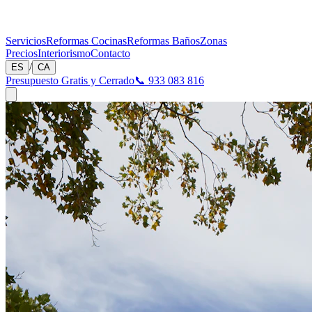
Servicios
Reformas Cocinas
Reformas Baños
Zonas
Precios
Interiorismo
Contacto
/
ES
CA
Presupuesto Gratis y Cerrado
📞 933 083 816