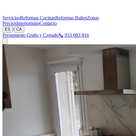
Servicios
Reformas Cocinas
Reformas Baños
Zonas
Precios
Interiorismo
Contacto
/
ES
CA
Presupuesto Gratis y Cerrado
📞 933 083 816