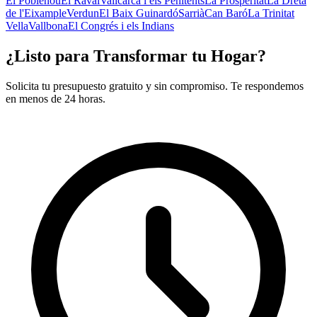
El Poblenou
El Raval
Vallcarca i els Penitents
La Prosperitat
La Dreta
de l'Eixample
Verdun
El Baix Guinardó
Sarrià
Can Baró
La Trinitat
Vella
Vallbona
El Congrés i els Indians
¿Listo para Transformar tu Hogar?
Solicita tu presupuesto gratuito y sin compromiso. Te respondemos
en menos de 24 horas.