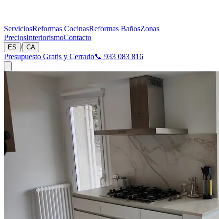
Servicios
Reformas Cocinas
Reformas Baños
Zonas
Precios
Interiorismo
Contacto
/
ES
CA
Presupuesto Gratis y Cerrado
📞 933 083 816