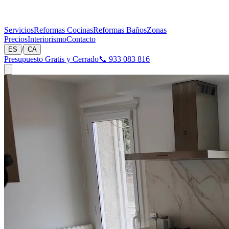
Servicios
Reformas Cocinas
Reformas Baños
Zonas
Precios
Interiorismo
Contacto
/
ES
CA
Presupuesto Gratis y Cerrado
📞 933 083 816