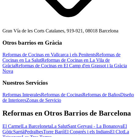
Gran Vía de les Corts Catalanes, 919-921, 08018 Barcelona
Otros barrios en Gràcia
Reformas de Cocinas en Vallcarca i els Penitents
Reformas de
Cocinas en La Salut
Reformas de Cocinas en La Vila de
Gràcia
Reformas de Cocinas en El Camp d'en Grassot i la Gràcia
Nova
Nuestros Servicios
Reformas Integrales
Reformas de Cocinas
Reformas de Baños
Diseño
de Interiores
Zonas de Servicio
Reformas en Otros Barrios de Barcelona
El Carmel
La Barceloneta
La Salut
Sant Gervasi - La Bonanova
El
Gòtic
Sarrià
Pedralbes
Torre Baró
El Congrés i els Indians
El Clot
La