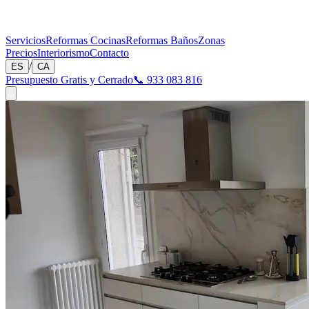
Servicios
Reformas Cocinas
Reformas Baños
Zonas
Precios
Interiorismo
Contacto
/
ES
CA
Presupuesto Gratis y Cerrado
📞 933 083 816