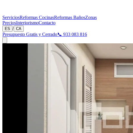
Servicios
Reformas Cocinas
Reformas Baños
Zonas
Precios
Interiorismo
Contacto
/
ES
CA
Presupuesto Gratis y Cerrado
📞 933 083 816