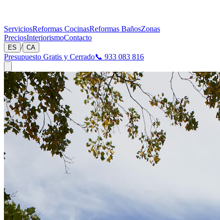
Servicios
Reformas Cocinas
Reformas Baños
Zonas
Precios
Interiorismo
Contacto
/
ES
CA
Presupuesto Gratis y Cerrado
📞 933 083 816