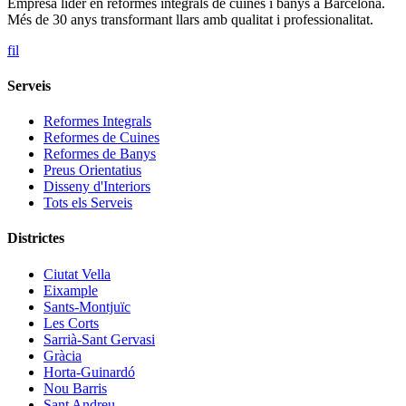
Empresa líder en reformes integrals de cuines i banys a Barcelona.
Més de 30 anys transformant llars amb qualitat i professionalitat.
f
i
l
Serveis
Reformes Integrals
Reformes de Cuines
Reformes de Banys
Preus Orientatius
Disseny d'Interiors
Tots els Serveis
Districtes
Ciutat Vella
Eixample
Sants-Montjuïc
Les Corts
Sarrià-Sant Gervasi
Gràcia
Horta-Guinardó
Nou Barris
Sant Andreu