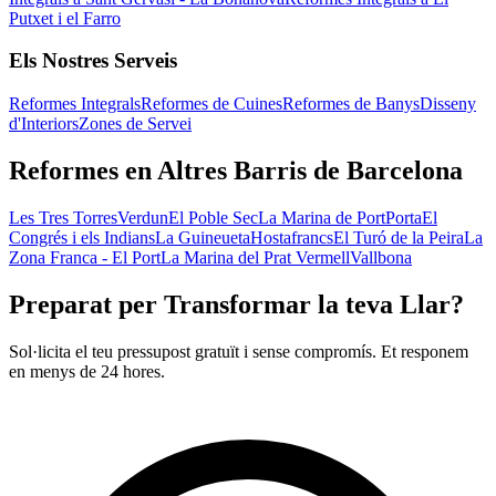
Putxet i el Farro
Els Nostres Serveis
Reformes Integrals
Reformes de Cuines
Reformes de Banys
Disseny
d'Interiors
Zones de Servei
Reformes en Altres Barris de Barcelona
Les Tres Torres
Verdun
El Poble Sec
La Marina de Port
Porta
El
Congrés i els Indians
La Guineueta
Hostafrancs
El Turó de la Peira
La
Zona Franca - El Port
La Marina del Prat Vermell
Vallbona
Preparat per Transformar la teva Llar?
Sol·licita el teu pressupost gratuït i sense compromís. Et responem
en menys de 24 hores.