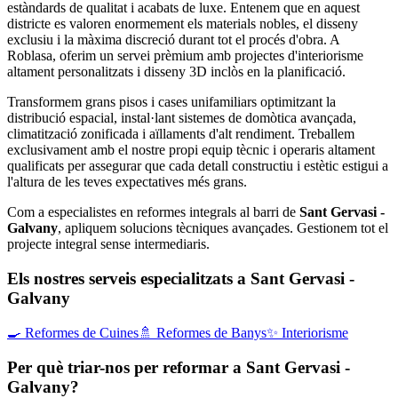
estàndards de qualitat i acabats de luxe. Entenem que en aquest
districte es valoren enormement els materials nobles, el disseny
exclusiu i la màxima discreció durant tot el procés d'obra. A
Roblasa, oferim un servei prèmium amb projectes d'interiorisme
altament personalitzats i disseny 3D inclòs en la planificació.
Transformem grans pisos i cases unifamiliars optimitzant la
distribució espacial, instal·lant sistemes de domòtica avançada,
climatització zonificada i aïllaments d'alt rendiment. Treballem
exclusivament amb el nostre propi equip tècnic i operaris altament
qualificats per assegurar que cada detall constructiu i estètic estigui a
l'altura de les teves expectatives més grans.
Com a especialistes en reformes integrals al barri de
Sant Gervasi -
Galvany
, apliquem solucions tècniques avançades. Gestionem tot el
projecte integral sense intermediaris.
Els nostres serveis especialitzats a Sant Gervasi -
Galvany
🍳
Reformes de Cuines
🚿
Reformes de Banys
✨
Interiorisme
Per què triar-nos per reformar a Sant Gervasi -
Galvany?