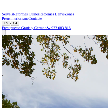
Serveis
Reformes Cuines
Reformes Banys
Zones
Preus
Interiorisme
Contacte
/
ES
CA
Presupuesto Gratis y Cerrado
📞 933 083 816