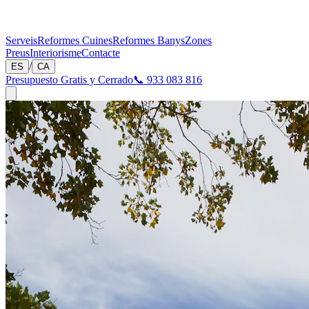
Serveis
Reformes Cuines
Reformes Banys
Zones
Preus
Interiorisme
Contacte
/
ES
CA
Presupuesto Gratis y Cerrado
📞 933 083 816