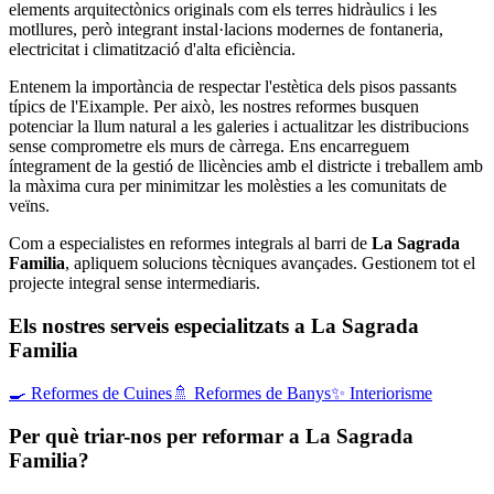
elements arquitectònics originals com els terres hidràulics i les
motllures, però integrant instal·lacions modernes de fontaneria,
electricitat i climatització d'alta eficiència.
Entenem la importància de respectar l'estètica dels pisos passants
típics de l'Eixample. Per això, les nostres reformes busquen
potenciar la llum natural a les galeries i actualitzar les distribucions
sense comprometre els murs de càrrega. Ens encarreguem
íntegrament de la gestió de llicències amb el districte i treballem amb
la màxima cura per minimitzar les molèsties a les comunitats de
veïns.
Com a especialistes en reformes integrals al barri de
La Sagrada
Familia
, apliquem solucions tècniques avançades. Gestionem tot el
projecte integral sense intermediaris.
Els nostres serveis especialitzats a La Sagrada
Familia
🍳
Reformes de Cuines
🚿
Reformes de Banys
✨
Interiorisme
Per què triar-nos per reformar a La Sagrada
Familia?