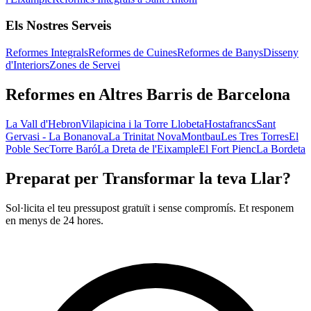
Els Nostres Serveis
Reformes Integrals
Reformes de Cuines
Reformes de Banys
Disseny
d'Interiors
Zones de Servei
Reformes en Altres Barris de Barcelona
La Vall d'Hebron
Vilapicina i la Torre Llobeta
Hostafrancs
Sant
Gervasi - La Bonanova
La Trinitat Nova
Montbau
Les Tres Torres
El
Poble Sec
Torre Baró
La Dreta de l'Eixample
El Fort Pienc
La Bordeta
Preparat per Transformar la teva Llar?
Sol·licita el teu pressupost gratuït i sense compromís. Et responem
en menys de 24 hores.