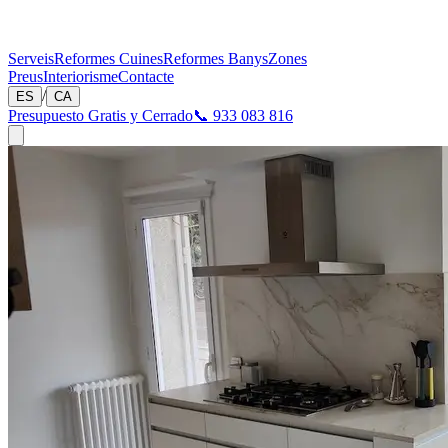
Serveis
Reformes Cuines
Reformes Banys
Zones
Preus
Interiorisme
Contacte
/
ES
CA
Presupuesto Gratis y Cerrado
📞 933 083 816