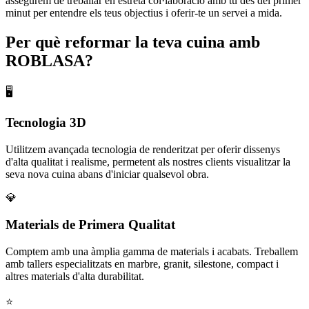
assegurem de treballar en estreta col·laboració amb tu des del primer
minut per entendre els teus objectius i oferir-te un servei a mida.
Per què reformar la teva cuina amb
ROBLASA?
🖥️
Tecnologia 3D
Utilitzem avançada tecnologia de renderitzat per oferir dissenys
d'alta qualitat i realisme, permetent als nostres clients visualitzar la
seva nova cuina abans d'iniciar qualsevol obra.
💎
Materials de Primera Qualitat
Comptem amb una àmplia gamma de materials i acabats. Treballem
amb tallers especialitzats en marbre, granit, silestone, compact i
altres materials d'alta durabilitat.
⭐