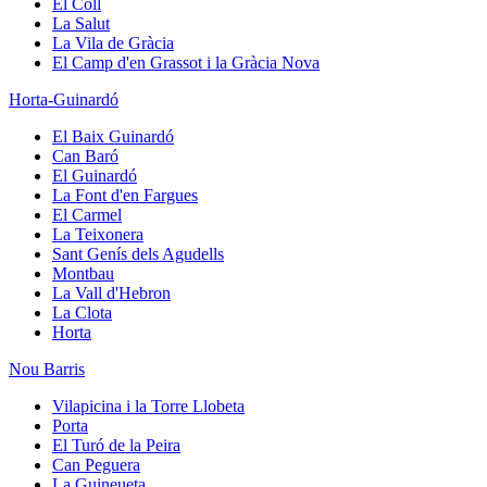
El Coll
La Salut
La Vila de Gràcia
El Camp d'en Grassot i la Gràcia Nova
Horta-Guinardó
El Baix Guinardó
Can Baró
El Guinardó
La Font d'en Fargues
El Carmel
La Teixonera
Sant Genís dels Agudells
Montbau
La Vall d'Hebron
La Clota
Horta
Nou Barris
Vilapicina i la Torre Llobeta
Porta
El Turó de la Peira
Can Peguera
La Guineueta