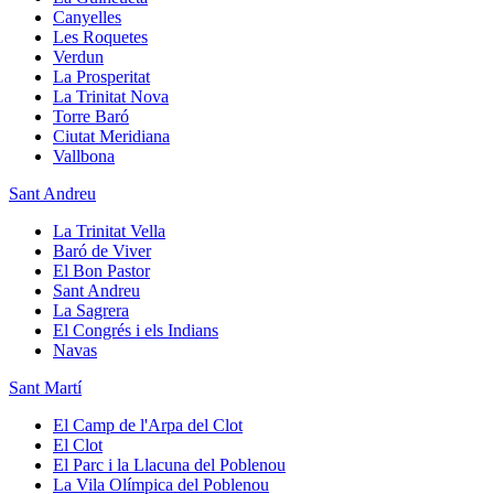
Canyelles
Les Roquetes
Verdun
La Prosperitat
La Trinitat Nova
Torre Baró
Ciutat Meridiana
Vallbona
Sant Andreu
La Trinitat Vella
Baró de Viver
El Bon Pastor
Sant Andreu
La Sagrera
El Congrés i els Indians
Navas
Sant Martí
El Camp de l'Arpa del Clot
El Clot
El Parc i la Llacuna del Poblenou
La Vila Olímpica del Poblenou