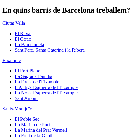
En quins barris de Barcelona treballem?
Ciutat Vella
El Raval
El Gòtic
La Barceloneta
Sant Pere, Santa Caterina i la Ribera
Eixample
El Fort Pienc
La Sagrada Familia
La Dreta de l'Eixample
L'Antiga Esquerra de l'Eixample
La Nova Esquerra de l'Eixample
Sant Antoni
Sants-Montjuïc
El Poble Sec
La Marina de Port
La Marina del Prat Vermell
La Font de la Guatlla