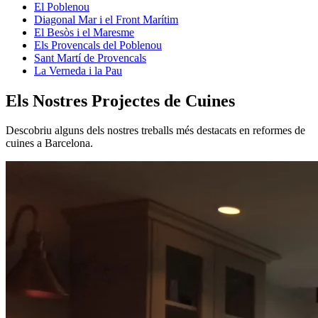
El Poblenou
Diagonal Mar i el Front Marítim
El Besòs i el Maresme
Els Provencals del Poblenou
Sant Martí de Provencals
La Verneda i la Pau
Els Nostres Projectes de Cuines
Descobriu alguns dels nostres treballs més destacats en reformes de
cuines a Barcelona.