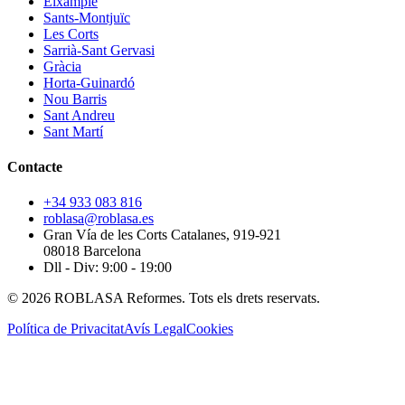
Eixample
Sants-Montjuïc
Les Corts
Sarrià-Sant Gervasi
Gràcia
Horta-Guinardó
Nou Barris
Sant Andreu
Sant Martí
Contacte
+34 933 083 816
roblasa@roblasa.es
Gran Vía de les Corts Catalanes, 919-921
08018 Barcelona
Dll - Div: 9:00 - 19:00
© 2026 ROBLASA Reformes. Tots els drets reservats.
Política de Privacitat
Avís Legal
Cookies