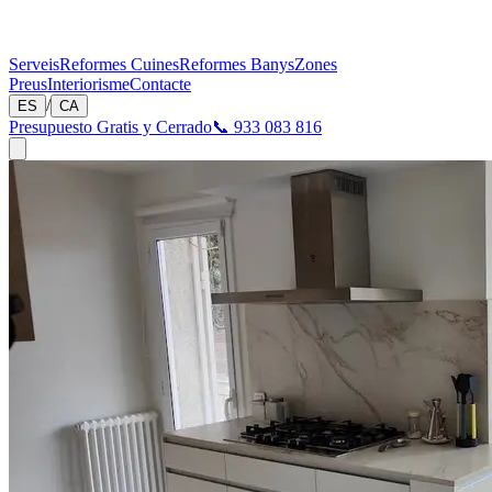
Serveis
Reformes Cuines
Reformes Banys
Zones
Preus
Interiorisme
Contacte
/
ES
CA
Presupuesto Gratis y Cerrado
📞 933 083 816