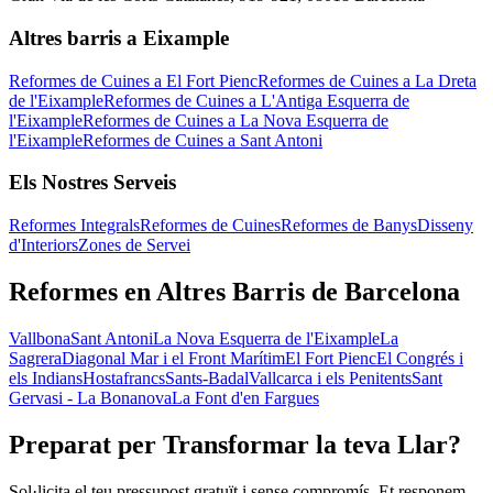
Altres barris a Eixample
Reformes de Cuines a El Fort Pienc
Reformes de Cuines a La Dreta
de l'Eixample
Reformes de Cuines a L'Antiga Esquerra de
l'Eixample
Reformes de Cuines a La Nova Esquerra de
l'Eixample
Reformes de Cuines a Sant Antoni
Els Nostres Serveis
Reformes Integrals
Reformes de Cuines
Reformes de Banys
Disseny
d'Interiors
Zones de Servei
Reformes en Altres Barris de Barcelona
Vallbona
Sant Antoni
La Nova Esquerra de l'Eixample
La
Sagrera
Diagonal Mar i el Front Marítim
El Fort Pienc
El Congrés i
els Indians
Hostafrancs
Sants-Badal
Vallcarca i els Penitents
Sant
Gervasi - La Bonanova
La Font d'en Fargues
Preparat per Transformar la teva Llar?
Sol·licita el teu pressupost gratuït i sense compromís. Et responem