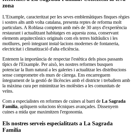
zona
L'Eixample, caracteritzat per les seves emblemàtiques finques règies
i sostres alts amb volta catalana, presenta reptes de reforma molt
particulars. A Roblasa comptem amb més de 30 anys d'experiència
restaurant i actualitzant habitatges en aquesta zona, conservant
elements arquitectònics originals com els terres hidràulics i les
motllures, però integrant instal·lacions modernes de fontaneria,
electricitat i climatització d'alta eficiència.
Entenem la importància de respectar l'estètica dels pisos passants
típics de l'Eixample. Per això, les nostres reformes busquen
potenciar la llum natural a les galeries i actualitzar les distribucions
sense comprometre els murs de càrrega. Ens encarreguem
íntegrament de la gestió de llicències amb el districte i treballem amb
la màxima cura per minimitzar les molèsties a les comunitats de
veïns.
Com a especialistes en reformes de cuines al barri de
La Sagrada
Familia
, apliquem solucions tècniques avançades. Dissenyem
cuines a mida que maximitzen l'ergonomia.
Els nostres serveis especialitzats a La Sagrada
Familia