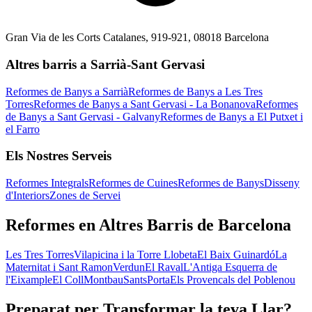
Gran Via de les Corts Catalanes, 919-921, 08018 Barcelona
Altres barris a Sarrià-Sant Gervasi
Reformes de Banys a Sarrià
Reformes de Banys a Les Tres
Torres
Reformes de Banys a Sant Gervasi - La Bonanova
Reformes
de Banys a Sant Gervasi - Galvany
Reformes de Banys a El Putxet i
el Farro
Els Nostres Serveis
Reformes Integrals
Reformes de Cuines
Reformes de Banys
Disseny
d'Interiors
Zones de Servei
Reformes en Altres Barris de Barcelona
Les Tres Torres
Vilapicina i la Torre Llobeta
El Baix Guinardó
La
Maternitat i Sant Ramon
Verdun
El Raval
L'Antiga Esquerra de
l'Eixample
El Coll
Montbau
Sants
Porta
Els Provencals del Poblenou
Preparat per Transformar la teva Llar?