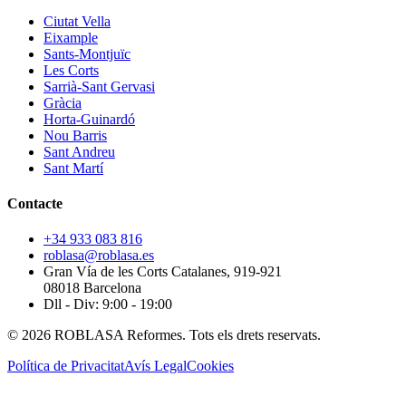
Ciutat Vella
Eixample
Sants-Montjuïc
Les Corts
Sarrià-Sant Gervasi
Gràcia
Horta-Guinardó
Nou Barris
Sant Andreu
Sant Martí
Contacte
+34 933 083 816
roblasa@roblasa.es
Gran Vía de les Corts Catalanes, 919-921
08018 Barcelona
Dll - Div: 9:00 - 19:00
© 2026 ROBLASA Reformes. Tots els drets reservats.
Política de Privacitat
Avís Legal
Cookies