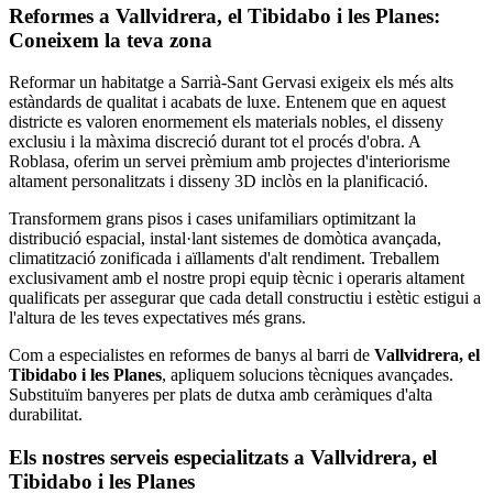
Reformes a Vallvidrera, el Tibidabo i les Planes:
Coneixem la teva zona
Reformar un habitatge a Sarrià-Sant Gervasi exigeix els més alts
estàndards de qualitat i acabats de luxe. Entenem que en aquest
districte es valoren enormement els materials nobles, el disseny
exclusiu i la màxima discreció durant tot el procés d'obra. A
Roblasa, oferim un servei prèmium amb projectes d'interiorisme
altament personalitzats i disseny 3D inclòs en la planificació.
Transformem grans pisos i cases unifamiliars optimitzant la
distribució espacial, instal·lant sistemes de domòtica avançada,
climatització zonificada i aïllaments d'alt rendiment. Treballem
exclusivament amb el nostre propi equip tècnic i operaris altament
qualificats per assegurar que cada detall constructiu i estètic estigui a
l'altura de les teves expectatives més grans.
Com a especialistes en reformes de banys al barri de
Vallvidrera, el
Tibidabo i les Planes
, apliquem solucions tècniques avançades.
Substituïm banyeres per plats de dutxa amb ceràmiques d'alta
durabilitat.
Els nostres serveis especialitzats a Vallvidrera, el
Tibidabo i les Planes