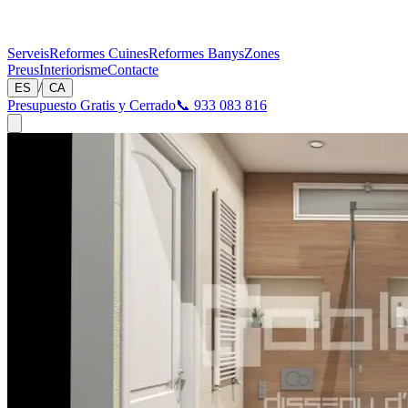
Serveis
Reformes Cuines
Reformes Banys
Zones
Preus
Interiorisme
Contacte
/
ES
CA
Presupuesto Gratis y Cerrado
📞 933 083 816