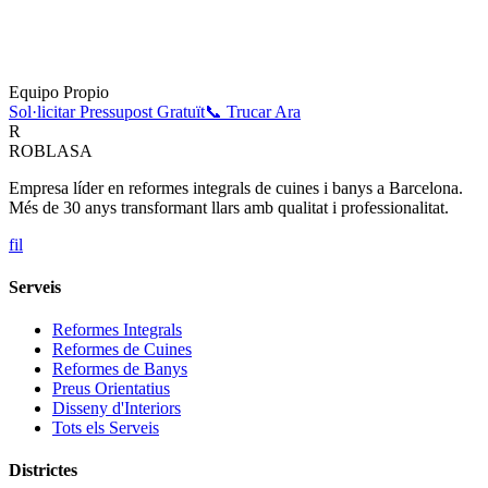
Equipo Propio
Sol·licitar Pressupost Gratuït
📞 Trucar Ara
R
ROBLASA
Empresa líder en reformes integrals de cuines i banys a Barcelona.
Més de 30 anys transformant llars amb qualitat i professionalitat.
f
i
l
Serveis
Reformes Integrals
Reformes de Cuines
Reformes de Banys
Preus Orientatius
Disseny d'Interiors
Tots els Serveis
Districtes