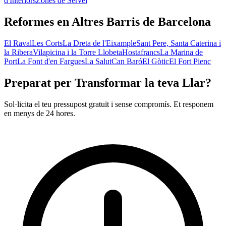
d'Interiors
Zones de Servei
Reformes en Altres Barris de Barcelona
El Raval
Les Corts
La Dreta de l'Eixample
Sant Pere, Santa Caterina i
la Ribera
Vilapicina i la Torre Llobeta
Hostafrancs
La Marina de
Port
La Font d'en Fargues
La Salut
Can Baró
El Gòtic
El Fort Pienc
Preparat per Transformar la teva Llar?
Sol·licita el teu pressupost gratuït i sense compromís. Et responem
en menys de 24 hores.