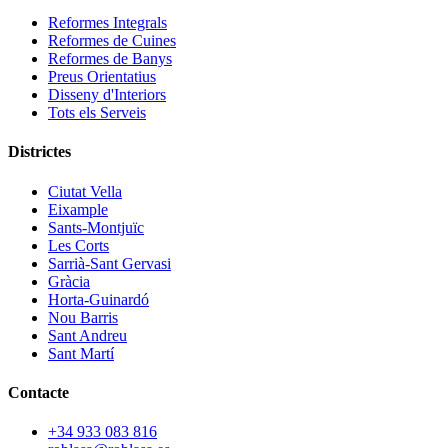
Reformes Integrals
Reformes de Cuines
Reformes de Banys
Preus Orientatius
Disseny d'Interiors
Tots els Serveis
Districtes
Ciutat Vella
Eixample
Sants-Montjuïc
Les Corts
Sarrià-Sant Gervasi
Gràcia
Horta-Guinardó
Nou Barris
Sant Andreu
Sant Martí
Contacte
+34 933 083 816