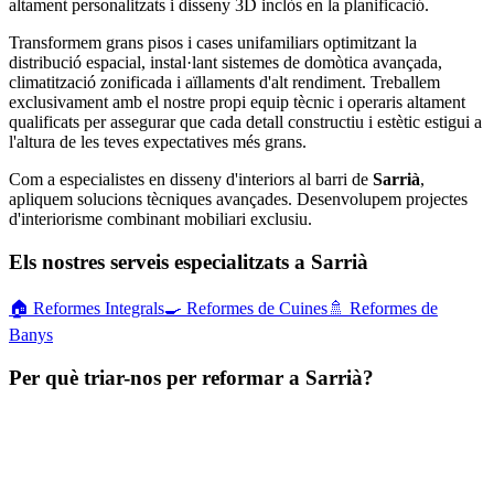
altament personalitzats i disseny 3D inclòs en la planificació.
Transformem grans pisos i cases unifamiliars optimitzant la
distribució espacial, instal·lant sistemes de domòtica avançada,
climatització zonificada i aïllaments d'alt rendiment. Treballem
exclusivament amb el nostre propi equip tècnic i operaris altament
qualificats per assegurar que cada detall constructiu i estètic estigui a
l'altura de les teves expectatives més grans.
Com a especialistes en disseny d'interiors al barri de
Sarrià
,
apliquem solucions tècniques avançades. Desenvolupem projectes
d'interiorisme combinant mobiliari exclusiu.
Els nostres serveis especialitzats a Sarrià
🏠
Reformes Integrals
🍳
Reformes de Cuines
🚿
Reformes de
Banys
Per què triar-nos per reformar a Sarrià?