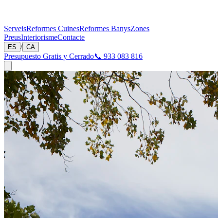
Serveis
Reformes Cuines
Reformes Banys
Zones
Preus
Interiorisme
Contacte
/
ES
CA
Presupuesto Gratis y Cerrado
📞 933 083 816