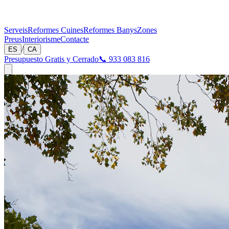
Serveis
Reformes Cuines
Reformes Banys
Zones
Preus
Interiorisme
Contacte
/
ES
CA
Presupuesto Gratis y Cerrado
📞 933 083 816