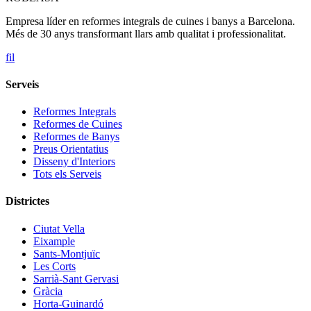
Empresa líder en reformes integrals de cuines i banys a Barcelona.
Més de 30 anys transformant llars amb qualitat i professionalitat.
f
i
l
Serveis
Reformes Integrals
Reformes de Cuines
Reformes de Banys
Preus Orientatius
Disseny d'Interiors
Tots els Serveis
Districtes
Ciutat Vella
Eixample
Sants-Montjuïc
Les Corts
Sarrià-Sant Gervasi
Gràcia
Horta-Guinardó