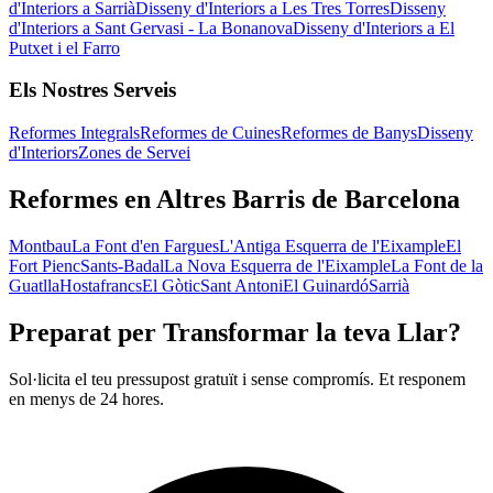
d'Interiors a Sarrià
Disseny d'Interiors a Les Tres Torres
Disseny
d'Interiors a Sant Gervasi - La Bonanova
Disseny d'Interiors a El
Putxet i el Farro
Els Nostres Serveis
Reformes Integrals
Reformes de Cuines
Reformes de Banys
Disseny
d'Interiors
Zones de Servei
Reformes en Altres Barris de Barcelona
Montbau
La Font d'en Fargues
L'Antiga Esquerra de l'Eixample
El
Fort Pienc
Sants-Badal
La Nova Esquerra de l'Eixample
La Font de la
Guatlla
Hostafrancs
El Gòtic
Sant Antoni
El Guinardó
Sarrià
Preparat per Transformar la teva Llar?
Sol·licita el teu pressupost gratuït i sense compromís. Et responem
en menys de 24 hores.