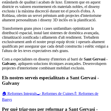
estàndards de qualitat i acabats de luxe. Entenem que en aquest
districte es valoren enormement els materials nobles, el disseny
exclusiu i la màxima discreció durant tot el procés d'obra. A
Roblasa, oferim un servei prèmium amb projectes d'interiorisme
altament personalitzats i disseny 3D inclòs en la planificació.
Transformem grans pisos i cases unifamiliars optimitzant la
distribució espacial, instal·lant sistemes de domòtica avançada,
climatització zonificada i aïllaments d'alt rendiment. Treballem
exclusivament amb el nostre propi equip tècnic i operaris altament
qualificats per assegurar que cada detall constructiu i estètic estigui a
l'altura de les teves expectatives més grans.
Com a especialistes en disseny d'interiors al barri de
Sant Gervasi -
Galvany
, apliquem solucions tècniques avançades. Desenvolupem
projectes d'interiorisme combinant mobiliari exclusiu.
Els nostres serveis especialitzats a Sant Gervasi -
Galvany
🏠
Reformes Integrals
🍳
Reformes de Cuines
🚿
Reformes de
Banys
Per què triar-nos per reformar a Sant Gervasi -