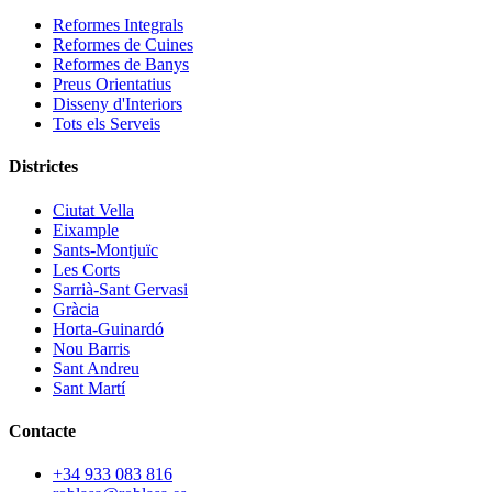
Reformes Integrals
Reformes de Cuines
Reformes de Banys
Preus Orientatius
Disseny d'Interiors
Tots els Serveis
Districtes
Ciutat Vella
Eixample
Sants-Montjuïc
Les Corts
Sarrià-Sant Gervasi
Gràcia
Horta-Guinardó
Nou Barris
Sant Andreu
Sant Martí
Contacte
+34 933 083 816