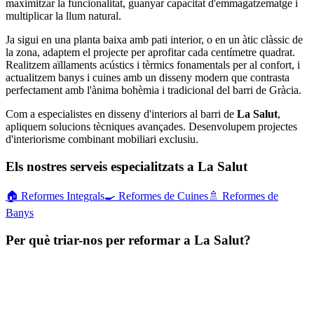
maximitzar la funcionalitat, guanyar capacitat d'emmagatzematge i
multiplicar la llum natural.
Ja sigui en una planta baixa amb pati interior, o en un àtic clàssic de
la zona, adaptem el projecte per aprofitar cada centímetre quadrat.
Realitzem aïllaments acústics i tèrmics fonamentals per al confort, i
actualitzem banys i cuines amb un disseny modern que contrasta
perfectament amb l'ànima bohèmia i tradicional del barri de Gràcia.
Com a especialistes en disseny d'interiors al barri de
La Salut
,
apliquem solucions tècniques avançades. Desenvolupem projectes
d'interiorisme combinant mobiliari exclusiu.
Els nostres serveis especialitzats a La Salut
🏠
Reformes Integrals
🍳
Reformes de Cuines
🚿
Reformes de
Banys
Per què triar-nos per reformar a La Salut?