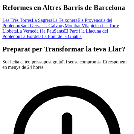
Reformes en Altres Barris de Barcelona
Les Tres Torres
La Sagrera
La Teixonera
Els Provencals del
Poblenou
Sant Gervasi - Galvany
Montbau
Vilapicina i la Torre
Llobeta
La Verneda i la Pau
Sants
El Parc i la Llacuna del
Poblenou
La Bordeta
La Font de la Guatlla
Preparat per Transformar la teva Llar?
Sol·licita el teu pressupost gratuït i sense compromís. Et responem
en menys de 24 hores.