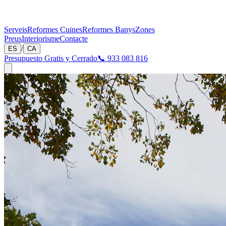
Serveis
Reformes Cuines
Reformes Banys
Zones
Preus
Interiorisme
Contacte
/
ES
CA
Presupuesto Gratis y Cerrado
📞 933 083 816